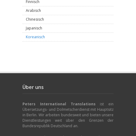
Finnisch
Arabisch
Chinesisch
Japanisch
Koreanisch
Über uns
Peters International Translations
ist ein
Übersetzungs- und Dolmetscherdienst mit Hauptsitz
in Berlin. Wir arbeiten bundesweit und bieten unsere
Dienstleistungen weit über den Grenzen der
Bundesrepublik Deutschland an.